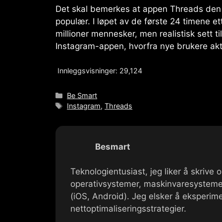
Det skal bemerkes at appen
Threads
den e
populær. I løpet av de første 24 timene e
millioner mennesker, men realistisk sett 
Instagram-appen, hvorfra nye brukere ak
Innleggsvisninger:
29,124
Kategorier
Be Smart
Tagger
Instagram
,
Threads
Besmart
Teknologientusiast, jeg liker å skrive
operativsystemer, maskinvaresysteme
(iOS, Android). Jeg elsker å eksperi
nettoptimaliseringsstrategier.