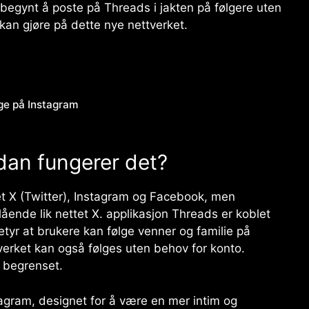
egynt å poste på Threads i jakten på følgere uten
 kan gjøre på dette nye nettverket.
ige på Instagram
dan fungerer det?
et
X (Twitter), Instagram
og
Facebook
, men
lående lik nettet
X
. applikasjon
Threads
er koblet
tyr at brukere kan følge venner og familie på
verket kan også følges uten behov for konto.
 begrenset.
tagram, designet for å være en mer intim og