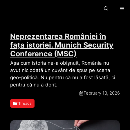
Hopp
Me
til
innhold
Neprezentarea României în
fața istoriei. Munich Security
Conference (MSC)
Așa cum istoria ne-a obișnuit, România nu
avut niciodată un cuvânt de spus pe scena
geo-politică. Nu pentru că nu a fost lăsată, ci
pentru că nu a dorit.
February 13, 2026
Threads