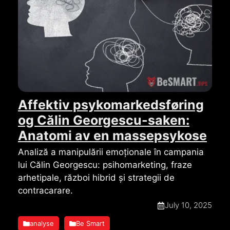
Affektiv psykomarkedsføring
og Călin Georgescu-saken:
Anatomi av en massepsykose
Analiză a manipulării emoționale în campania
lui Călin Georgescu: psihomarketing, fraze
arhetipale, război hibrid și strategii de
contracarare.
July 10, 2025
analyse
Be Smart