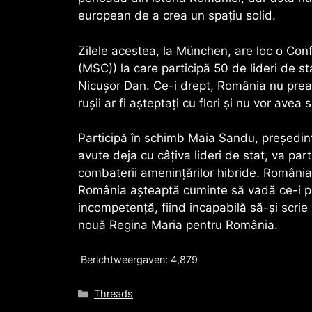
european de a crea un spațiu solid.
Zilele acestea, la München, are loc o Con
(MSC)) la care participă 50 de lideri de s
Nicușor Dan. Ce-i drept, România nu prea 
rușii ar fi așteptați cu flori și nu vor ave
Participă în schimb Maia Sandu, președinte
avute deja cu câțiva lideri de stat, va part
combaterii amenințărilor hibride. România 
România așteaptă cuminte să vadă ce-i pr
incompetență, fiind incapabilă să-și scrie 
nouă Regina Maria pentru România.
Berichtweergaven:
4,879
Categorieën
Threads