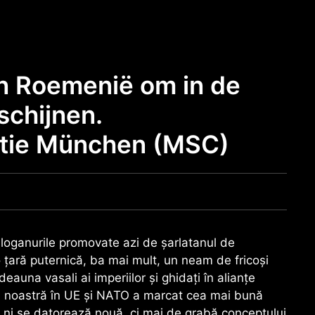
n Roemenië om in de
schijnen.
ntie München (MSC)
sloganurile promovate azi de șarlatanul de
țară puternică, ba mai mult, un neam de fricoși
eauna vasali ai imperiilor și ghidați în alianțe
ța noastră în UE și NATO a marcat cea mai bună
u ni se datorează nouă, ci mai de grabă conceptului