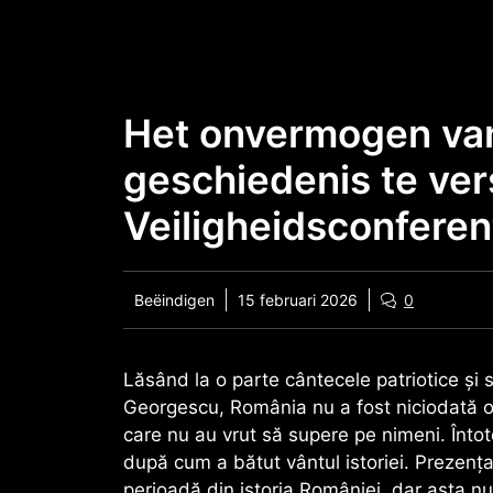
Doorgaan
naar
artikel
Het onvermogen va
geschiedenis te ver
Veiligheidsconfere
Beëindigen
15 februari 2026
0
Lăsând la o parte cântecele patriotice și 
Georgescu, România nu a fost niciodată o 
care nu au vrut să supere pe nimeni. Întotd
după cum a bătut vântul istoriei. Prezen
perioadă din istoria României, dar asta n