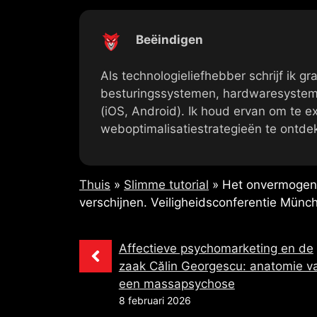
Beëindigen
Als technologieliefhebber schrijf ik gr
besturingssystemen, hardwaresystem
(iOS, Android). Ik houd ervan om te 
weboptimalisatiestrategieën te ontde
Thuis
»
Slimme tutorial
»
Het onvermogen 
verschijnen. Veiligheidsconferentie Mün
Affectieve psychomarketing en de
zaak Călin Georgescu: anatomie v
een massapsychose
8 februari 2026