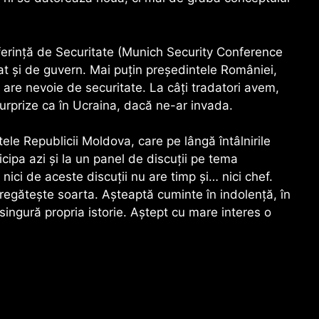
ferință de Securitate (Munich Security Conference
tat și de guvern. Mai puțin președintele României,
are nevoie de securitate. La câți tradatori avem,
a surprize ca în Ucraina, dacă ne-ar invada.
le Republicii Moldova, care pe lângă întâlnirile
icipa azi și la un panel de discuții pe tema
nici de aceste discuții nu are timp și… nici chef.
egătește soarta. Așteaptă cuminte în indolență, în
singură propria istorie. Aștept cu mare interes o