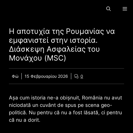
Παραλείψτε
Με
το
περιεχόμενο
Η αποτυχία της Ρουμανίας να
εμφανιστεί στην ιστορία.
Διάσκεψη Ασφαλείας του
Μονάχου (MSC)
Φώ
15 Φεβρουαρίου 2026
0
Așa cum istoria ne-a obișnuit, România nu avut
niciodată un cuvânt de spus pe scena geo-
politică. Nu pentru că nu a fost lăsată, ci pentru
că nu a dorit.