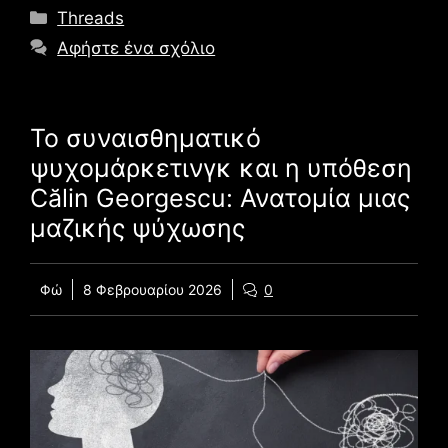
Κατηγορίες
Threads
Αφήστε ένα σχόλιο
Το συναισθηματικό
ψυχομάρκετινγκ και η υπόθεση
Călin Georgescu: Ανατομία μιας
μαζικής ψύχωσης
Φώ
8 Φεβρουαρίου 2026
0