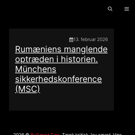
Gå
Me
til
indhold
Threads
13. februar 2026
Rumæniens manglende
optræden i historien.
Münchens
sikkerhedskonference
(MSC)
2026 ©
BeSmart.Tips
. Tænk kritisk, lev smart. Vær