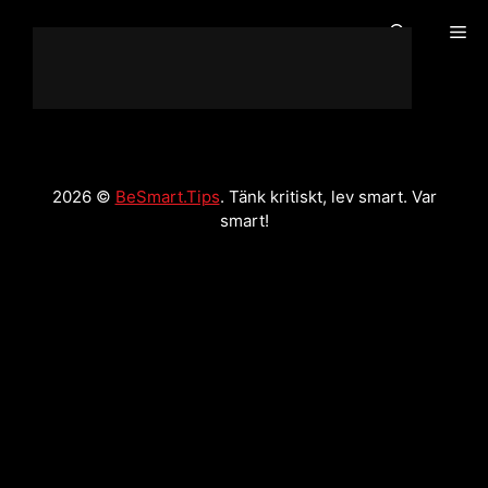
Hoppa
Me
till
innehåll
2026 ©
BeSmart.Tips
. Tänk kritiskt, lev smart. Var
smart!