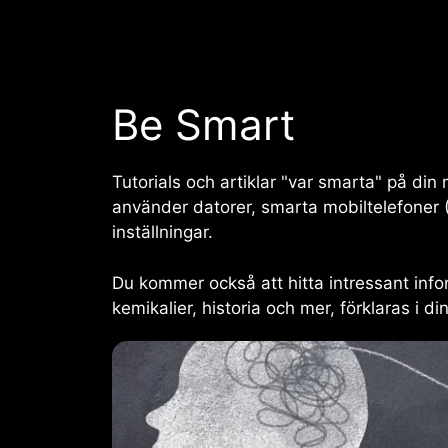
Hoppa
till
innehåll
Be Smart
Tutorials och artiklar "var smarta" på di
använder datorer, smarta mobiltelefoner 
inställningar.
Du kommer också att hitta intressant infor
kemikalier, historia och mer, förklaras i d