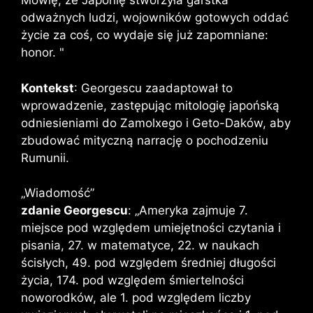
Mówię, że Japonię stworzyła garstka
odważnych ludzi, wojowników gotowych oddać
życie za coś, co wydaje się już zapomniane:
honor. "
Kontekst
: Georgescu zaadaptował to
wprowadzenie, zastępując mitologię japońską
odniesieniami do Zamolxego i Geto-Daków, aby
zbudować mityczną narrację o pochodzeniu
Rumunii.
„Wiadomość”
zdanie Georgescu
: „Ameryka zajmuje 7.
miejsce pod względem umiejętności czytania i
pisania, 27. w matematyce, 22. w naukach
ścisłych, 49. pod względem średniej długości
życia, 174. pod względem śmiertelności
noworodków, ale 1. pod względem liczby