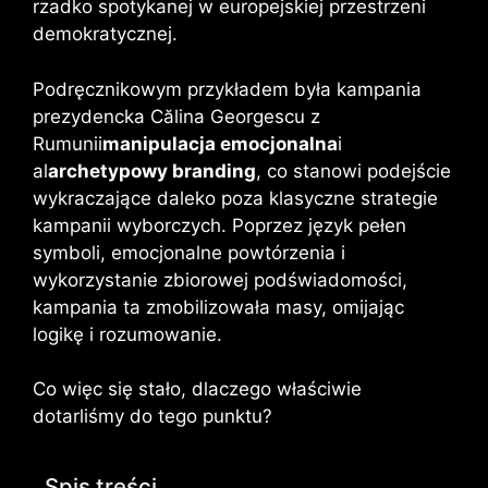
rzadko spotykanej w europejskiej przestrzeni
demokratycznej.
Podręcznikowym przykładem była kampania
prezydencka Călina Georgescu z
Rumunii
manipulacja emocjonalna
i
al
archetypowy branding
, co stanowi podejście
wykraczające daleko poza klasyczne strategie
kampanii wyborczych. Poprzez język pełen
symboli, emocjonalne powtórzenia i
wykorzystanie zbiorowej podświadomości,
kampania ta zmobilizowała masy, omijając
logikę i rozumowanie.
Co więc się stało, dlaczego właściwie
dotarliśmy do tego punktu?
Spis treści