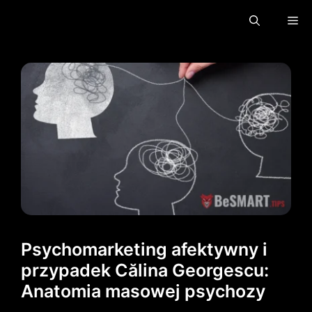
Przejdź
Me
do
treści
Psychomarketing afektywny i
przypadek Călina Georgescu:
Anatomia masowej psychozy