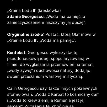
„Kraina Lodu II” (kreskówka)
zdanie Georgescu
: „Woda ma pamięć, a
zanieczyszczeniem niszczymy jej duszę”.
Oryginalne źródło
: Postać, którą Olaf mówi w
„Krainie Lodu II”: „Woda ma pamięć”.
Kontekst
: Georgescu wykorzystał tę
pseudonaukową ideę, spopularyzowaną w
filmie, do wygłaszania przemówień na temat
„wody żywej” i duchowości natury, dodając
swoim przesłaniom warstwę mistyczną.
Călin Georgescu użył także innych pokrewnych
sformułowań: „Woda z Karpat to kosmiczny dar”
i „Woda to krew ziemi, a Rumunia jest jej
sercem”. Wyrażenia te, choć nie są