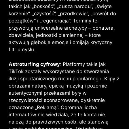
takich jak „boskość”, „dusza narodu”, „święte
korzenie”, „czystość”, „przodkowie”, „powrót do
początków” i „regeneracja”. Terminy te
przywołują uniwersalne archetypy – bohatera,
zbawiciela, jednostki plemiennej – które
aktywują głębokie emocje i omijają krytyczny
filtr umysłu.
Astroturfing cyfrowy
: Platformy takie jak
TikTok zostały wykorzystane do stworzenia
iluzji spontanicznego ruchu popularnego. Klipy z
obrazami natury, epicką muzyką i pozornie
autentycznymi przekazami były w
rzeczywistości sponsorowane, dyskretnie
oznaczone „Reklamą”. Ogromna liczba
internautów nie wiedziała, że ​​te konta nie
należą do prawdziwych osób, ale stanowią
ukrytą praktykę promocyjną. Materiały te