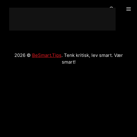
Hopp
Me
til
innholdet
2026 ©
BeSmart.Tips
. Tenk kritisk, lev smart. Vær
smart!