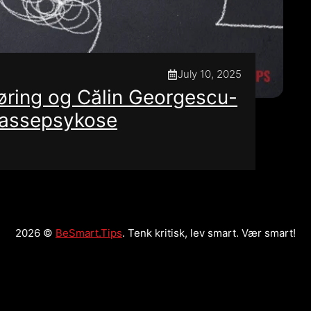
July 10, 2025
øring og Călin Georgescu-
massepsykose
2026 ©
BeSmart.Tips
. Tenk kritisk, lev smart. Vær smart!