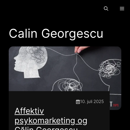
Gå
Me
til
indhold
Calin Georgescu
10. juli 2025
Affektiv
psykomarketing og