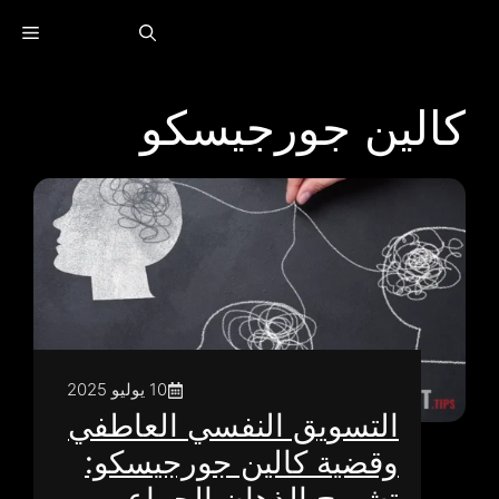
خطى
القا
لى
لمحتوى
كالين جورجيسكو
10 يوليو 2025
التسويق النفسي العاطفي
وقضية كالين جورجيسكو: