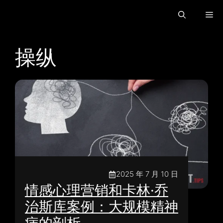
跳
菜
至
内
容
单
操纵
2025 年 7 月 10 日
情感心理营销和卡林·乔
治斯库案例：大规模精神