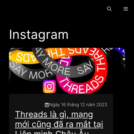
Chuyển
Th
đến
nội
dung
đơ
Instagram
Ngày 16 tháng 12 năm 2023
Threads là gì, mạng
mới cũng đã ra mắt tại