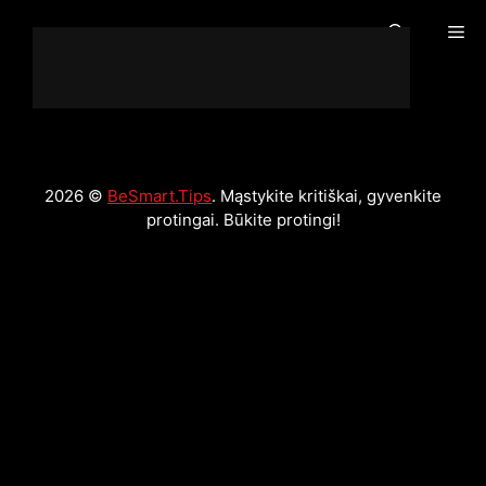
Pereikite
Me
prie
turinio
2026 ©
BeSmart.Tips
. Mąstykite kritiškai, gyvenkite
protingai. Būkite protingi!