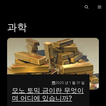
콘
메
텐
츠
로
뉴
과학
건
너
뜁
니
다
2025 년 1 월 31 일
모노 토믹 금이란 무엇이
며 어디에 있습니까?