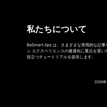
コ
ン
テ
ン
私たちについて
ツ
に
ス
キ
BeSmart.tips は、さまざまな実用的
ッ
ン エクスペリエンスの最適化に重点を置い
プ
役立つチュートリアルを提供します。
し
ま
す
2026