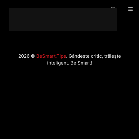
Sari
Me
la
conținut
2026 ©
BeSmart.Tips
. Gândește critic, trăiește
inteligent. Be Smart!