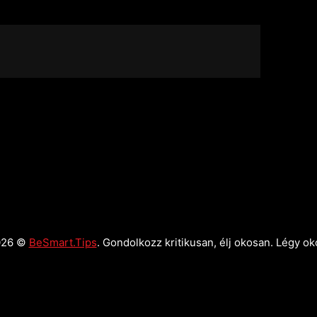
026 ©
BeSmart.Tips
. Gondolkozz kritikusan, élj okosan. Légy ok