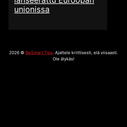
lanseerattu Euroopan
unionissa
2026 ©
BeSmart.Tips
. Ajattele kriittisesti, elä viisaasti.
Ole älykäs!