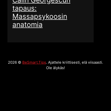
Călin Georgescun
tapaus:
Massapsykoosin
anatomia
2026 ©
BeSmart.Tips
. Ajattele kriittisesti, elä viisaasti.
Ole älykäs!