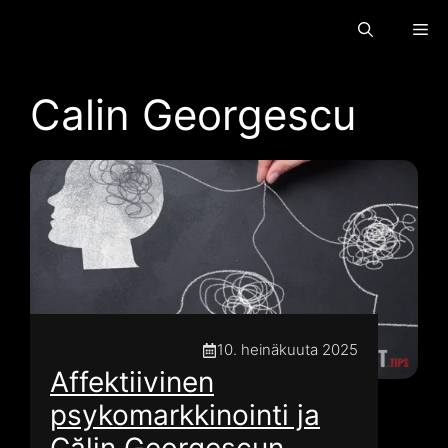
Siirry
Va
sisältöön
Calin Georgescu
10. heinäkuuta 2025
Affektiivinen
psykomarkkinointi ja